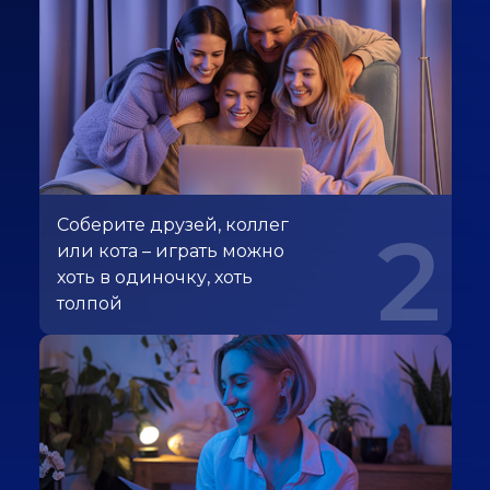
Соберите друзей, коллег
2
или кота – играть можно
хоть в одиночку, хоть
толпой