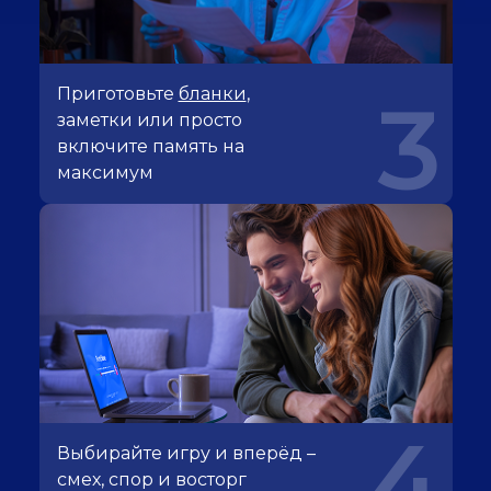
Приготовьте
бланки
,
3
заметки или просто
включите память на
максимум
4
Выбирайте игру и вперёд –
смех, спор и восторг