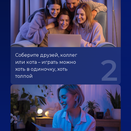
Соберите друзей, коллег
2
или кота – играть можно
хоть в одиночку, хоть
толпой