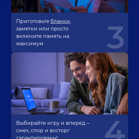
Приготовьте
бланки
,
3
заметки или просто
включите память на
максимум
4
Выбирайте игру и вперёд –
смех, спор и восторг
гарантированы!