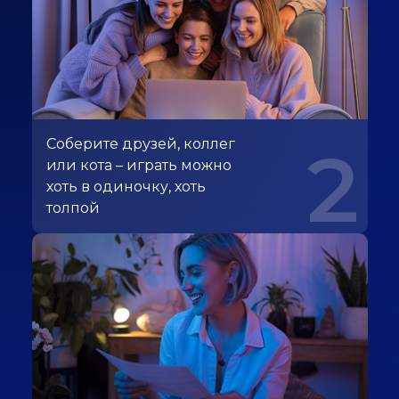
Соберите друзей, коллег
2
или кота – играть можно
хоть в одиночку, хоть
толпой