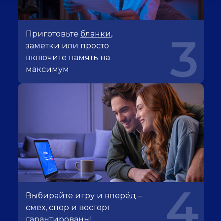
Приготовьте
бланки
,
3
заметки или просто
включите память на
максимум
4
Выбирайте игру и вперёд –
смех, спор и восторг
гарантированы!