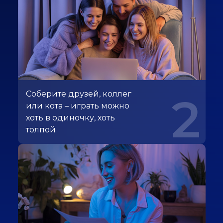
Соберите друзей, коллег
2
или кота – играть можно
хоть в одиночку, хоть
толпой