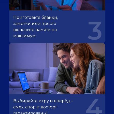
Приготовьте
бланки
,
3
заметки или просто
включите память на
максимум
4
Выбирайте игру и вперёд –
смех, спор и восторг
гарантированы!