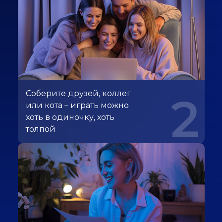
Соберите друзей, коллег
2
или кота – играть можно
хоть в одиночку, хоть
толпой