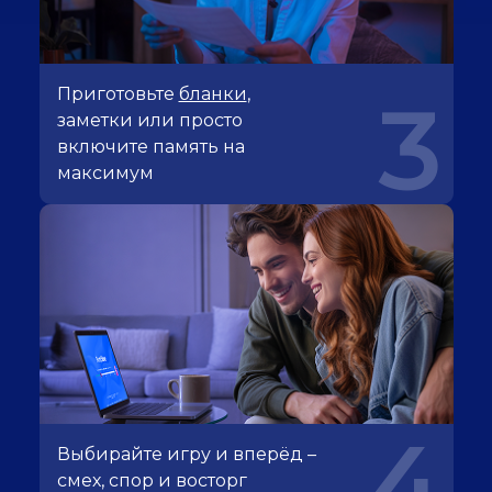
Приготовьте
бланки
,
3
заметки или просто
включите память на
максимум
4
Выбирайте игру и вперёд –
смех, спор и восторг