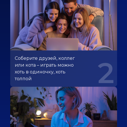
Соберите друзей, коллег
2
или кота – играть можно
хоть в одиночку, хоть
толпой