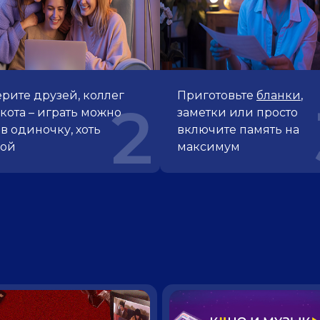
рите друзей, коллег
Приготовьте
бланки
,
2
кота – играть можно
заметки или просто
 в одиночку, хоть
включите память на
пой
максимум