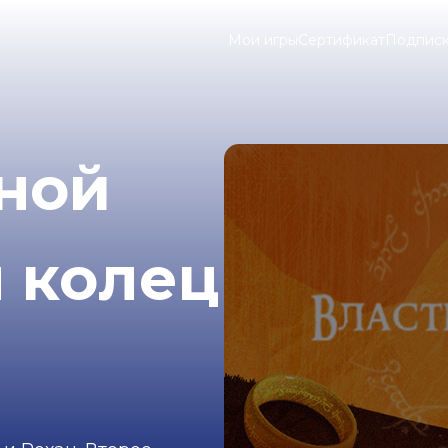
Мои игры
Сертификат
Подпис
ной
 колец