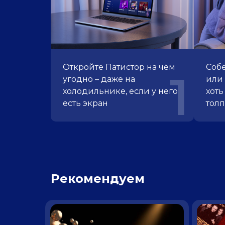
Откройте Патистор
на чём
Собе
1
угодно – даже
на
или 
холодильнике, если
у него
хоть
есть экран
тол
Рекомендуем