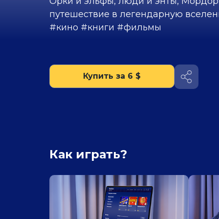
Орки и эльфы, люди и энты, Мордор 
путешествие в легендарную вселен
#кино #книги #фильмы
Купить за 6 $
Как играть?