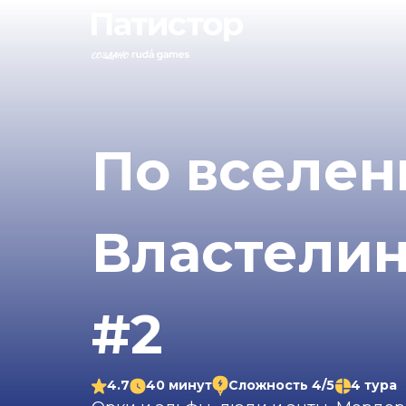
По вселен
Властелин
#2
4.7
40 минут
Сложность 4/5
4 тура