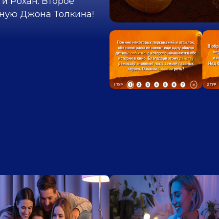
и Рохан. Второе
ную Джона Толкина!