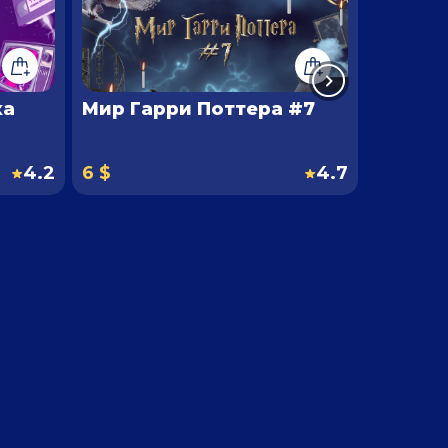
ха
Мир Гарри Поттера #7
Советс
4.2
6 $
4.7
6 $