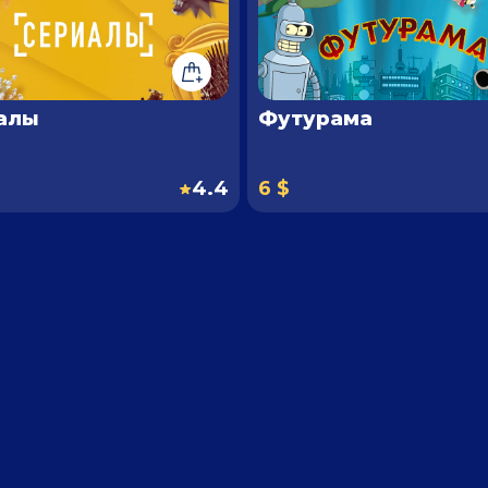
алы
Футурама
4.4
6 $