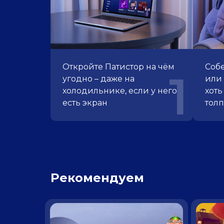
Откройте Патистор
на чём
Собе
1
угодно – даже
на
или 
холодильнике, если
у него
хоть
есть экран
тол
Рекомендуем