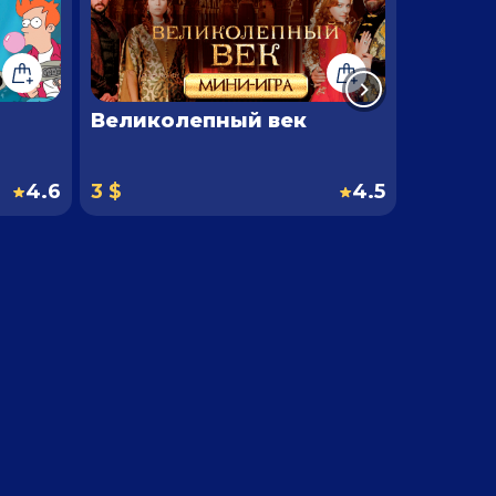
Великолепный век
Мульт
4.6
3 $
4.5
3 $