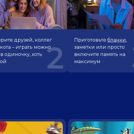
рите друзей, коллег
Приготовьте
бланки
,
2
кота – играть можно
заметки или просто
 в одиночку, хоть
включите память на
пой
максимум