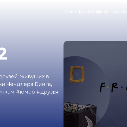
Мои игры
Сертификат
Подпис
2
друзей, живущих в
ки Чендлера Бинга,
ситком #юмор #друзья