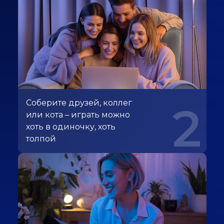
Соберите друзей, коллег
2
или кота – играть можно
хоть в одиночку, хоть
толпой