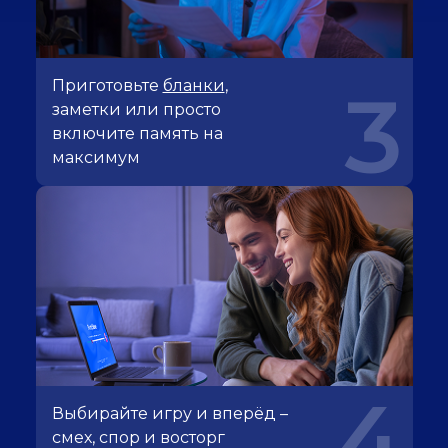
Приготовьте
бланки
,
3
заметки или просто
включите память на
максимум
4
Выбирайте игру и вперёд –
смех, спор и восторг