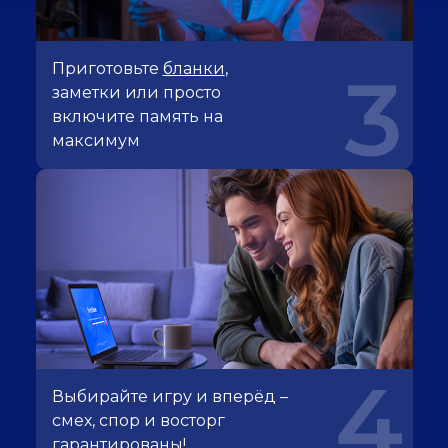
Приготовьте
бланки
,
3
заметки или просто
включите память на
максимум
4
Выбирайте игру и вперёд –
смех, спор и восторг
гарантированы!