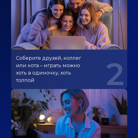
Соберите друзей, коллег
2
или кота – играть можно
хоть в одиночку, хоть
толпой