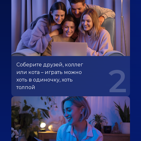
Соберите друзей, коллег
2
или кота – играть можно
хоть в одиночку, хоть
толпой