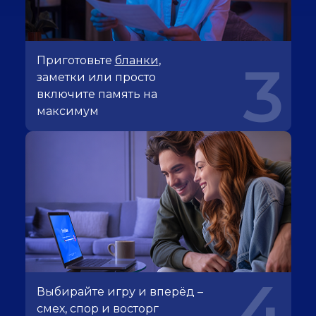
Приготовьте
бланки
,
3
заметки или просто
включите память на
максимум
4
Выбирайте игру и вперёд –
смех, спор и восторг