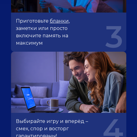
Приготовьте
бланки
,
3
заметки или просто
включите память на
максимум
4
Выбирайте игру и вперёд –
смех, спор и восторг
гарантированы!