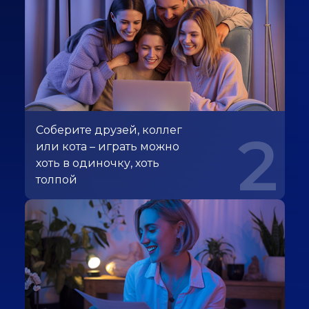
Соберите друзей, коллег
2
или кота – играть можно
хоть в одиночку, хоть
толпой