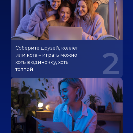
Соберите друзей, коллег
2
или кота – играть можно
хоть в одиночку, хоть
толпой