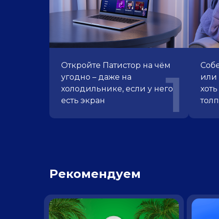
Откройте Патистор
на чём
Собе
1
угодно – даже
на
или 
холодильнике, если
у него
хоть
есть экран
тол
Рекомендуем