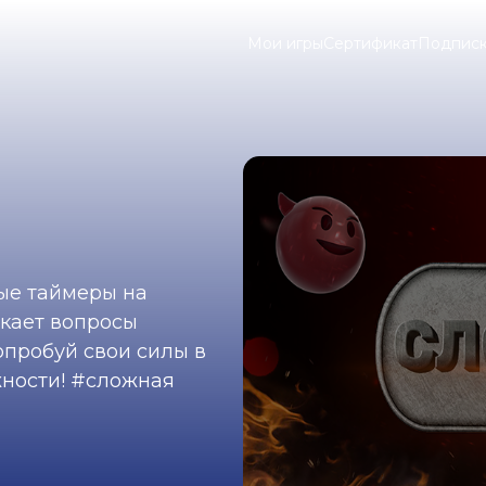
Мои игры
Сертификат
Подпис
ные таймеры на
лкает вопросы
опробуй свои силы в
ности! #сложная