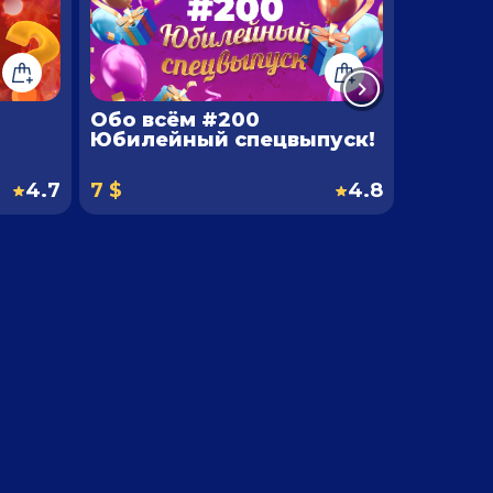
Обо всём #200
СЛОЖН
Юбилейный спецвыпуск!
4.7
7 $
4.8
6 $