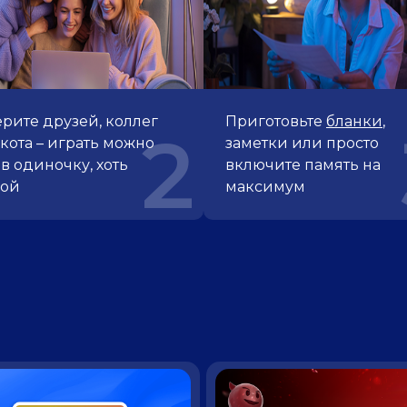
рите друзей, коллег
Приготовьте
бланки
,
2
кота – играть можно
заметки или просто
 в одиночку, хоть
включите память на
пой
максимум