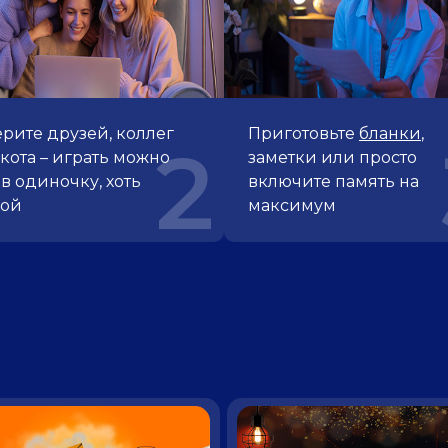
рите друзей, коллег
Приготовьте
бланки
,
2
кота – играть можно
заметки или просто
 в одиночку, хоть
включите память на
пой
максимум