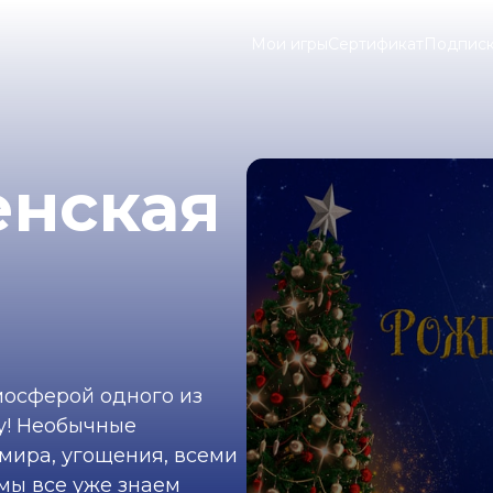
Мои игры
Сертификат
Подпис
енская
мосферой одного из
у! Необычные
мира, угощения, всеми
мы все уже знаем