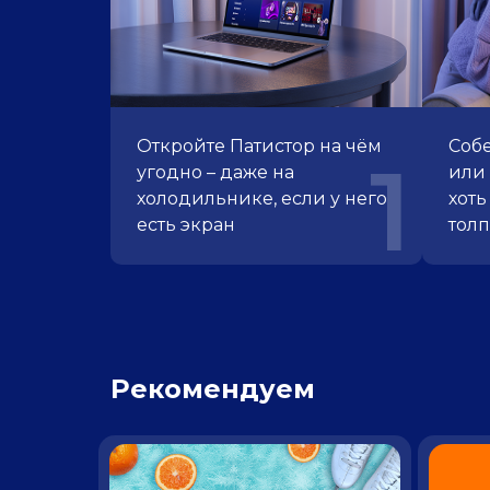
Откройте Патистор
на чём
Собе
1
угодно – даже
на
или 
холодильнике, если
у него
хоть
есть экран
тол
Рекомендуем