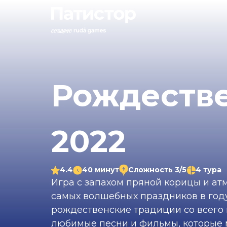
Рождеств
2022
4.4
40 минут
Сложность 3/5
4 тура
Игра с запахом пряной корицы и ат
самых волшебных праздников в год
рождественские традиции со всего 
любимые песни и фильмы, которые 