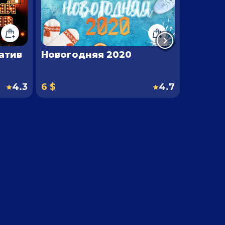
атив
Новогодняя 2020
Нового
Баттл
4.3
6 $
4.7
10 $