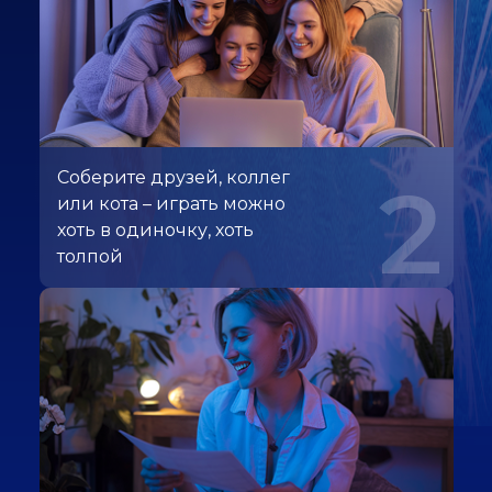
Соберите друзей, коллег
2
или кота – играть можно
хоть в одиночку, хоть
толпой