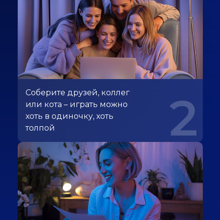
Соберите друзей, коллег
2
или кота – играть можно
хоть в одиночку, хоть
толпой