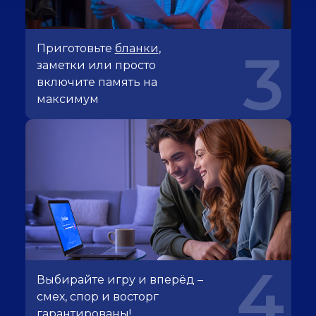
Приготовьте
бланки
,
3
заметки или просто
включите память на
максимум
4
Выбирайте игру и вперёд –
смех, спор и восторг
гарантированы!