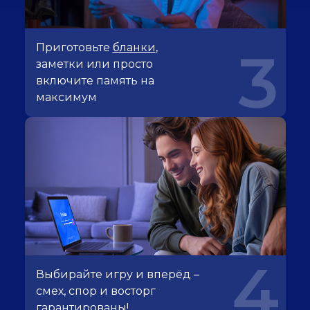
Приготовьте
бланки
,
3
заметки или просто
включите память на
максимум
4
Выбирайте игру и вперёд –
смех, спор и восторг
гарантированы!