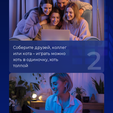
Соберите друзей, коллег
2
или кота – играть можно
хоть в одиночку, хоть
толпой