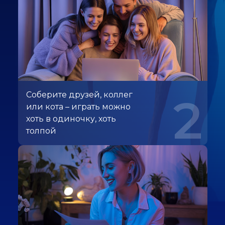
Соберите друзей, коллег
2
или кота – играть можно
хоть в одиночку, хоть
толпой