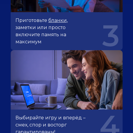
Приготовьте
бланки
,
3
заметки или просто
включите память на
максимум
4
Выбирайте игру и вперёд –
смех, спор и восторг
гарантированы!