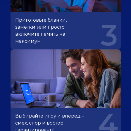
Приготовьте
бланки
,
3
заметки или просто
включите память на
максимум
4
Выбирайте игру и вперёд –
смех, спор и восторг
гарантированы!