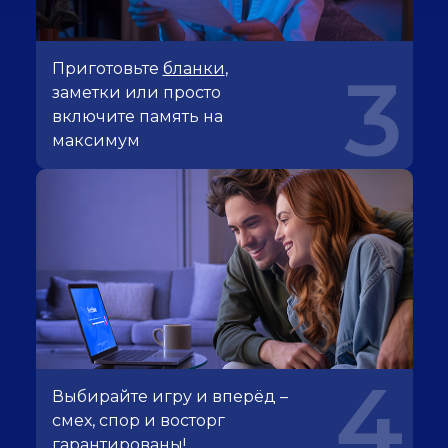
Приготовьте
бланки
,
3
заметки или просто
включите память на
максимум
4
Выбирайте игру и вперёд –
смех, спор и восторг
гарантированы!