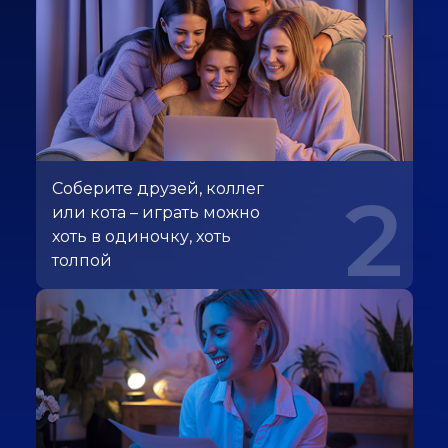
Соберите друзей, коллег
2
или кота – играть можно
хоть в одиночку, хоть
толпой