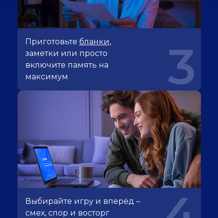
Приготовьте
бланки
,
3
заметки или просто
включите память на
максимум
4
Выбирайте игру и вперёд –
смех, спор и восторг