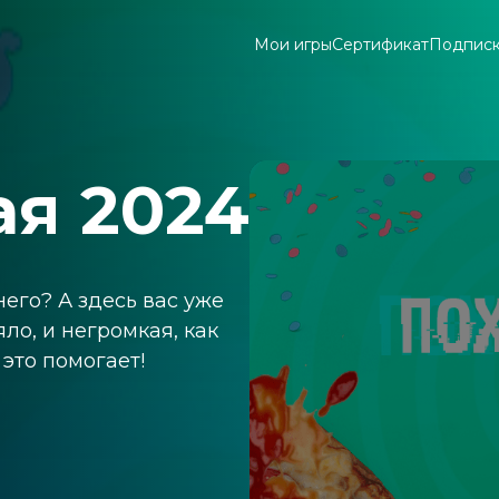
Мои игры
Сертификат
Подпис
я 2024
его? А здесь вас уже
яло, и негромкая, как
это помогает!