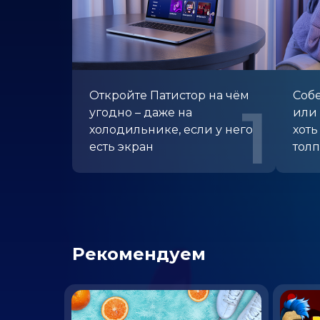
Откройте Патистор
на чём
Собе
1
угодно – даже
на
или 
холодильнике, если
у него
хоть
есть экран
тол
Рекомендуем