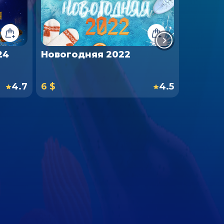
24
Новогодняя 2022
Нового
4.7
6 $
4.5
72 $