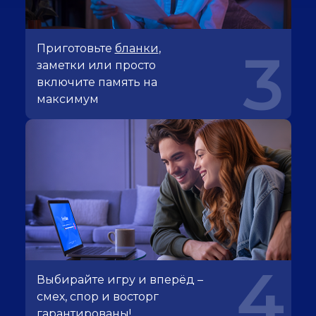
Приготовьте
бланки
,
3
заметки или просто
включите память на
максимум
4
Выбирайте игру и вперёд –
смех, спор и восторг
гарантированы!