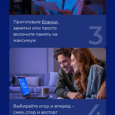
Приготовьте
бланки
,
3
заметки или просто
включите память на
максимум
4
Выбирайте игру и вперёд –
смех, спор и восторг