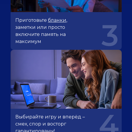
Приготовьте
бланки
,
3
заметки или просто
включите память на
максимум
4
Выбирайте игру и вперёд –
смех, спор и восторг
гарантированы!