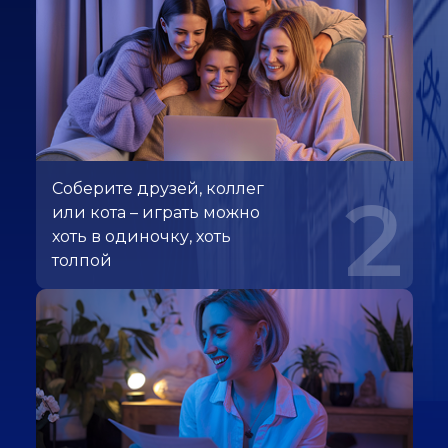
Соберите друзей, коллег
2
или кота – играть можно
хоть в одиночку, хоть
толпой