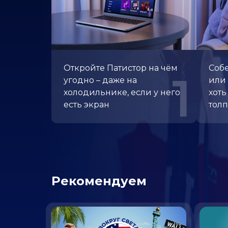
Откройте Патистор
на чём
Собе
1
угодно – даже
на
или 
холодильнике, если
у него
хоть
есть экран
тол
Рекомендуем