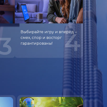
4
Выбирайте игру и вперёд –
3
смех, спор и восторг
гарантированы!