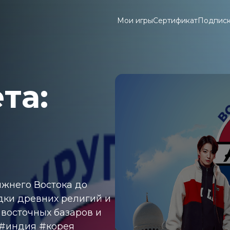
Мои игры
Сертификат
Подпис
та:
ижнего Востока до
дки древних религий и
 восточных базаров и
 #индия #корея