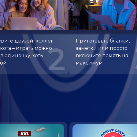
рите друзей, коллег
Приготовьте
бланки
,
2
кота – играть можно
заметки или просто
 в одиночку, хоть
включите память на
пой
максимум