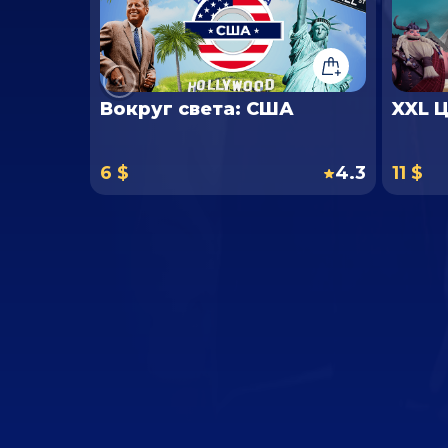
Вокруг света: США
XXL 
6 $
4.3
11 $