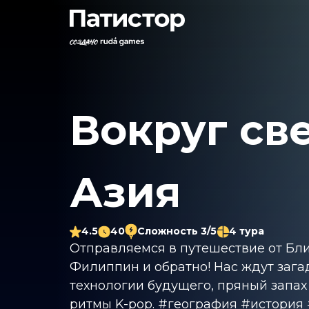
Вокруг све
Азия
4.5
40
Сложность 3/5
4 тура
Отправляемся в путешествие от Бл
Филиппин и обратно! Нас ждут зага
технологии будущего, пряный запах
ритмы K-pop. #география #история