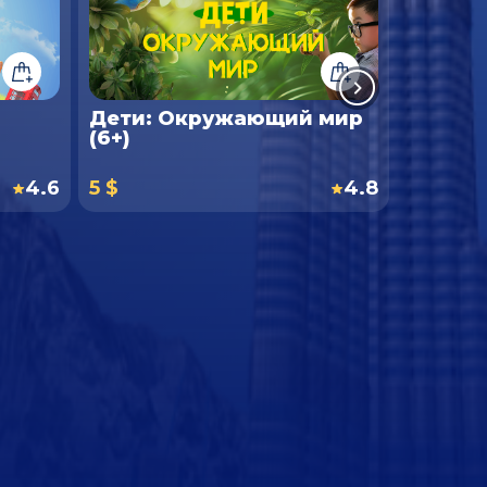
Дети: Окружающий мир
Вокруг
(6+)
Сканд
4.6
5 $
4.8
6 $