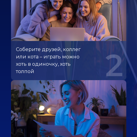
Соберите друзей, коллег
2
или кота – играть можно
хоть в одиночку, хоть
толпой