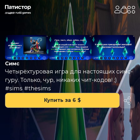
Симс
Четырёхтуровая игра для настоящих симс-
гуру. Только, чур, никаких чит-кодов! ;)
#sims #thesims
Купить за 6 $