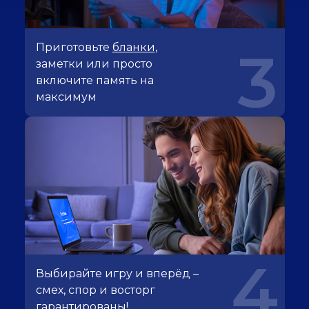
Приготовьте
бланки
,
3
заметки или просто
включите память на
максимум
4
Выбирайте игру и вперёд –
смех, спор и восторг
гарантированы!