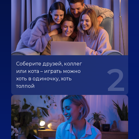
Соберите друзей, коллег
2
или кота – играть можно
хоть в одиночку, хоть
толпой