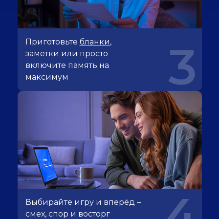
Приготовьте
бланки
,
3
заметки или просто
включите память на
максимум
4
Выбирайте игру и вперёд –
смех, спор и восторг