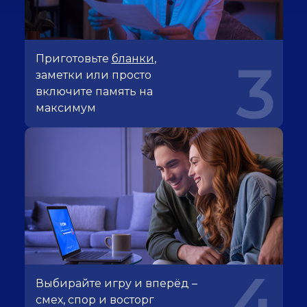
Приготовьте
бланки
,
3
заметки или просто
включите память на
максимум
4
Выбирайте игру и вперёд –
смех, спор и восторг