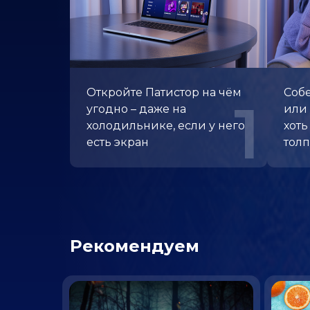
Откройте Патистор
на чём
Собе
1
угодно – даже
на
или 
холодильнике, если
у него
хоть
есть экран
тол
Рекомендуем