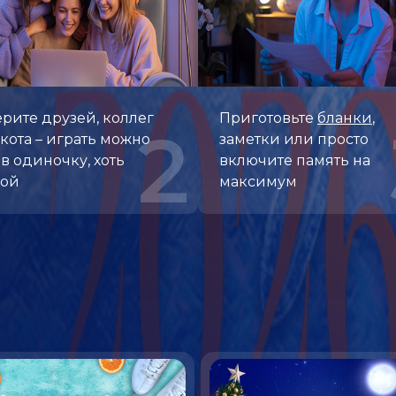
рите друзей, коллег
Приготовьте
бланки
,
2
кота – играть можно
заметки или просто
 в одиночку, хоть
включите память на
пой
максимум