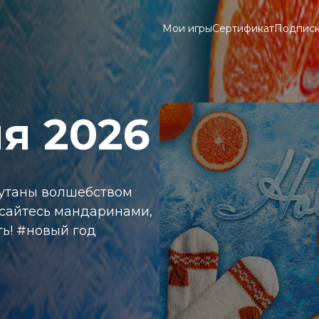
Мои игры
Сертификат
Подпис
я 2026
кутаны волшебством
асайтесь мандаринами,
ь! #новый год