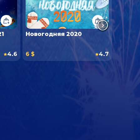
21
Новогодняя 2020
Нового
4.6
6 $
4.7
6 $