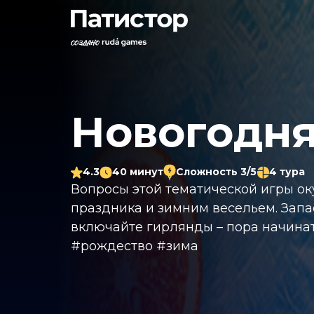
Новогодня
4.3
40 минут
Сложность 3/5
4 тура
Вопросы этой тематической игры о
праздника и зимним весельем. Зап
включайте гирлянды – пора начинат
#рождество #зима