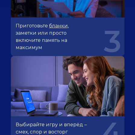
Приготовьте
бланки
,
3
заметки или просто
включите память на
максимум
4
Выбирайте игру и вперёд –
смех, спор и восторг