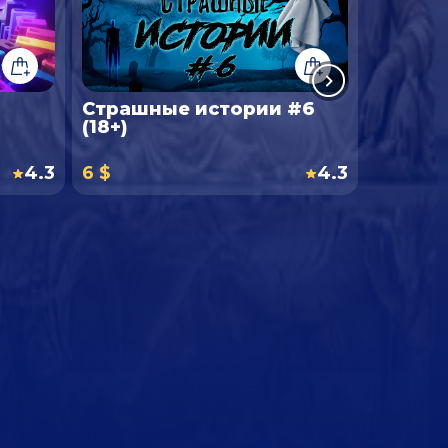
Страшные истории #6
Детект
(18+)
4.3
6 $
4.3
6 $