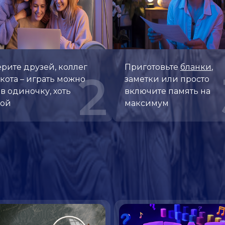
рите друзей, коллег
Приготовьте
бланки
,
2
кота – играть можно
заметки или просто
 в одиночку, хоть
включите память на
пой
максимум