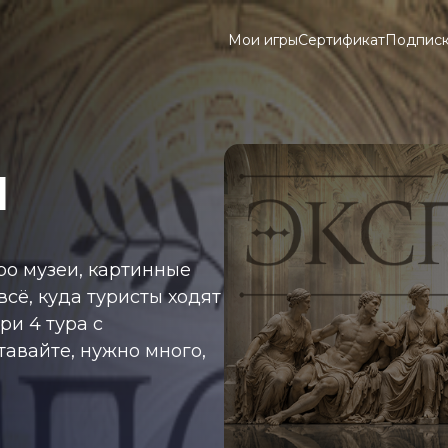
Мои игры
Сертификат
Подпис
ы
ро музеи, картинные
всё, куда туристы ходят
ри 4 тура с
тавайте, нужно много,