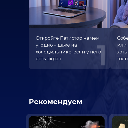
Откройте Патистор
на чём
Собе
1
угодно – даже
на
или 
холодильнике, если
у него
хоть
есть экран
тол
Рекомендуем