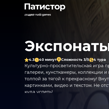
Экспонат
4.3
40 минут
Сложность 3/5
4 тура
Культурно-просветительская игра п
галереи, кунсткамеры, коллекции и 
толпой за тягой к прекрасному! Внут
картинками, видео и текстом. Не отс
куда успеть!