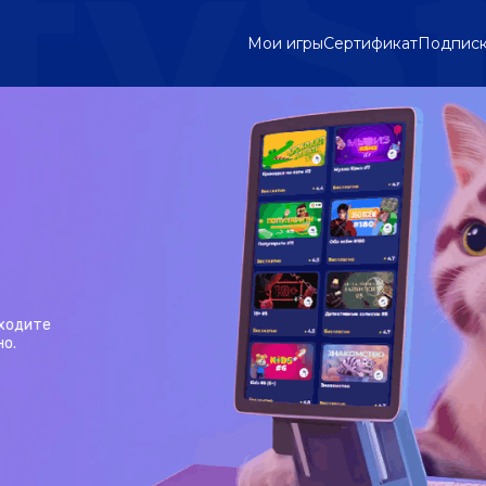
Мои игры
Сертификат
Подпис
ходите
о.