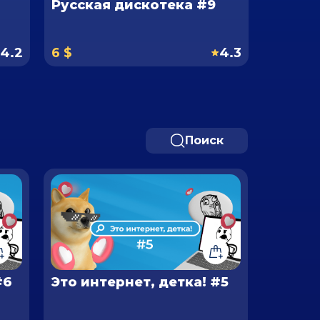
Русская дискотека #9
Мирова
#5
4.2
6 $
4.3
6 $
Поиск
#6
Это интернет, детка! #5