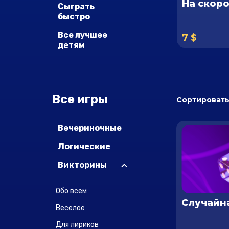
На скоро
Сыграть
быстро
Все лучшее
7 $
детям
Все игры
Сортировать
Вечериночные
Логические
Викторины
Обо всем
Случайн
Веселое
Для лириков