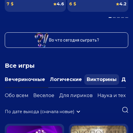
7 $
4.6
6 $
4.2
Во что сегодня
сыграть?
Все игры
Вечериночные
Логические
Викторины
Дет
Обо всем
Веселое
Для лириков
Наука и техни
По дате выхода (сначала новые)