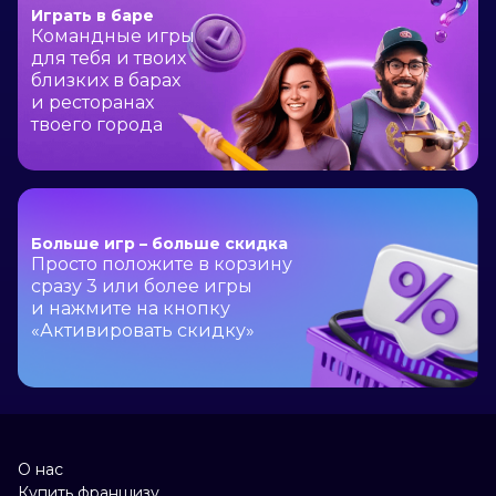
Играть в баре
Командные игры
для тебя
и твоих
близких в барах
и ресторанах
твоего города
Больше игр –
больше скидка
Просто положите в корзину
сразу 3 или более игры
и нажмите
на кнопку
«Активировать скидку»
О нас
Купить франшизу